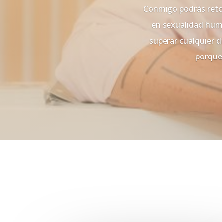
Conmigo podrás retom
en sexualidad huma
superar cualquier d
porque 