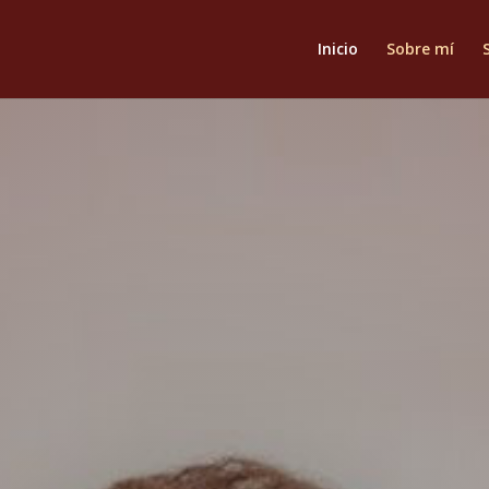
Inicio
Sobre mí