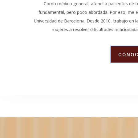
Como médico general, atendí a pacientes de to
fundamental, pero poco abordada. Por eso, me espe
Universidad de Barcelona. Desde 2010, trabajo en l
mujeres a resolver dificultades relacionada
CONOC