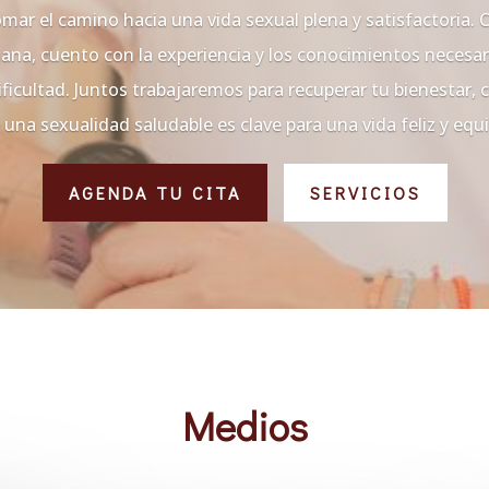
ar el camino hacia una vida sexual plena y satisfactoria
na, cuento con la experiencia y los conocimientos necesar
ificultad. Juntos trabajaremos para recuperar tu bienestar, c
una sexualidad saludable es clave para una vida feliz y equi
AGENDA TU CITA
SERVICIOS
Medios