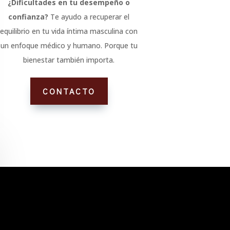
¿Dificultades en tu desempeño o
confianza?
Te ayudo a recuperar el
equilibrio en tu vida íntima masculina con
un enfoque médico y humano. Porque tu
bienestar también importa.
CONTACTO