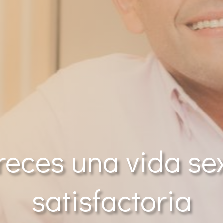
eces una vida se
satisfactoria