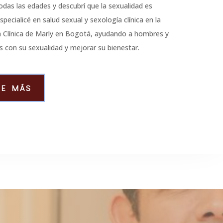
das las edades y descubrí que la sexualidad es
cialicé en salud sexual y sexología clínica en la
a Clínica de Marly en Bogotá, ayudando a hombres y
s con su sexualidad y mejorar su bienestar.
E MÁS