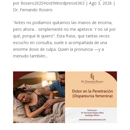
por
Rosero2025Host9Wordpress6363
|
Ago 3, 2026
|
Dr. Fernando Rosero
“Antes no podíamos quitarnos las manos de encima,
pero ahora… simplemente no me apetece. Y no sé por
qué, porque le quiero”. Esta frase, que tantas veces
escucho en consulta, suele ir acompañada de una
enorme dosis de culpa. Quien la pronuncia —y a
menudo también...