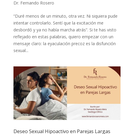
Dr. Fernando Rosero
“Duré menos de un minuto, otra vez. Ni siquiera pude
intentar controlarlo. Sentí que la excitación me
desbordó y ya no había marcha atrás”. Si te has visto
reflejado en estas palabras, quiero empezar con un
mensaje claro: la eyaculación precoz es la disfunción
sexual...
Deseo Sexual Hipoactivo en Parejas Largas