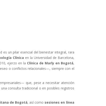
s un pilar esencial del bienestar integral, rara
xología Clínica
en la Universidad de Barcelona,
010, ejerzo en la
Clínica de Marly en Bogotá
,
seo o conflictos relacionales—, siempre con el
s empresariales— que, pese a necesitar atención
a una consulta tradicional o en posibles registros
itana de Bogotá
, así como
sesiones en línea