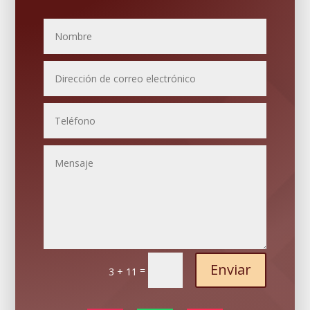
Enviar
=
3 + 11